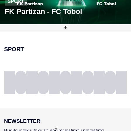
SPORT
FK Partizan - FC Tobol
SPORT
NEWSLETTER
Budite uvek u toku sa našim vestima i novostima