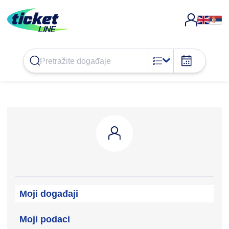
Moji događaji
Moji podaci